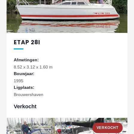
ETAP 28I
Afmetingen:
8.52 x 3.12 x 1.60 m
Bouwjaar:
1995
Ligplaats:
Brouwershaven
Verkocht
VERKOCHT