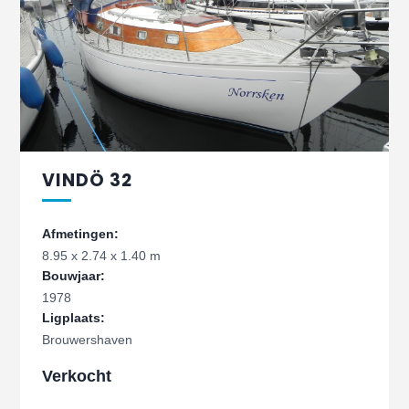
VINDÖ 32
Afmetingen:
8.95 x 2.74 x 1.40 m
Bouwjaar:
1978
Ligplaats:
Brouwershaven
Verkocht