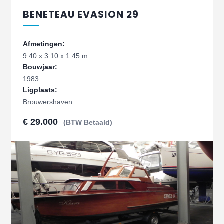
BENETEAU EVASION 29
Afmetingen:
9.40 x 3.10 x 1.45 m
Bouwjaar:
1983
Ligplaats:
Brouwershaven
€ 29.000
(BTW Betaald)