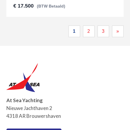
€ 17.500
(BTW Betaald)
1
2
3
»
At Sea Yachting
Nieuwe Jachthaven 2
4318 AR Brouwershaven