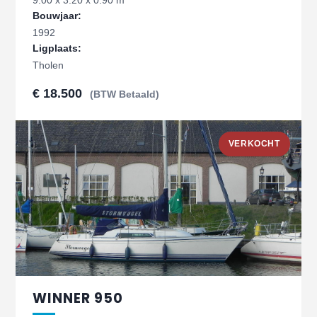
9.00 x 3.20 x 0.90 m
Bouwjaar:
1992
Ligplaats:
Tholen
€ 18.500
(BTW Betaald)
VERKOCHT
WINNER 950