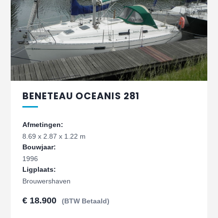
BENETEAU OCEANIS 281
Afmetingen:
8.69 x 2.87 x 1.22 m
Bouwjaar:
1996
Ligplaats:
Brouwershaven
€ 18.900
(BTW Betaald)