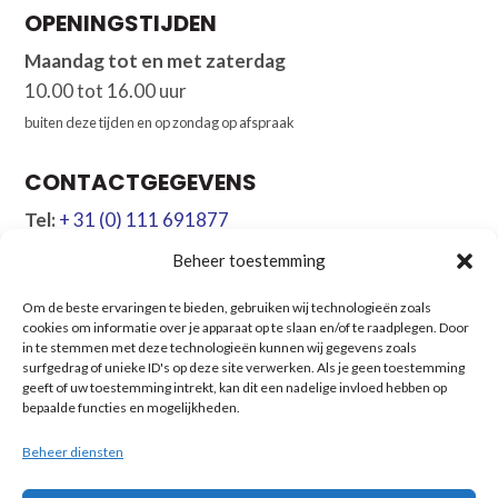
OPENINGSTIJDEN
Maandag tot en met zaterdag
10.00 tot 16.00 uur
buiten deze tijden en op zondag op afspraak
CONTACTGEGEVENS
Tel:
+ 31 (0) 111 691877
Mob:
+ 31 (0) 642 207020
Beheer toestemming
Email:
info@atsea.nl
Om de beste ervaringen te bieden, gebruiken wij technologieën zoals
cookies om informatie over je apparaat op te slaan en/of te raadplegen. Door
NAVIGATIE
in te stemmen met deze technologieën kunnen wij gegevens zoals
surfgedrag of unieke ID's op deze site verwerken. Als je geen toestemming
Verkoopaanbod
Chartermanagement
geeft of uw toestemming intrekt, kan dit een nadelige invloed hebben op
Boot verkopen
Over ons
bepaalde functies en mogelijkheden.
Verhuur Zeeland
Contact
Beheer diensten
Verhuur Kroatië