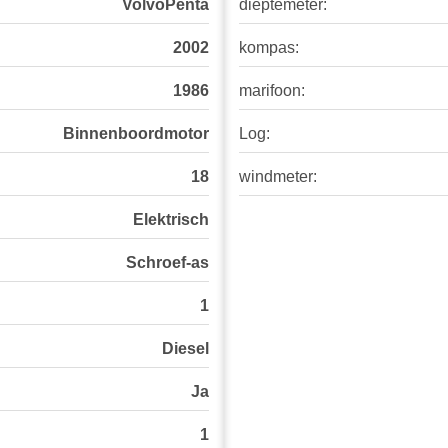
VolvoPenta
dieptemeter:
2002
kompas:
1986
marifoon:
Binnenboordmotor
Log:
18
windmeter:
Elektrisch
Schroef-as
1
Diesel
Ja
1