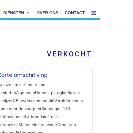
DIENSTEN
OVER ONS
CONTACT
VERKOCHT
Korte omschrijving
tijdloze cruiser met ruime
achterhutAlgemeenRamen: plexiglasBallast:
gietijzerCE: nvtAccommodatieVerblijfsruimtes:
open naar de voorpuntStahoogte: 180
cmKooktoestel & brandstof: niet
cardanischMotor, electra, waterDraaiuren:
onbekendWatersysteem: