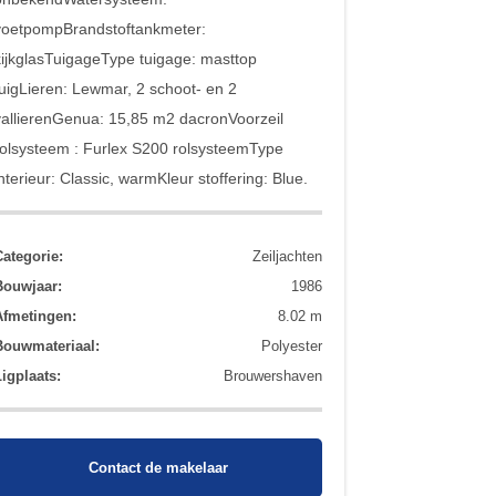
voetpompBrandstoftankmeter:
kijkglasTuigageType tuigage: masttop
tuigLieren: Lewmar, 2 schoot- en 2
vallierenGenua: 15,85 m2 dacronVoorzeil
rolsysteem : Furlex S200 rolsysteemType
interieur: Classic, warmKleur stoffering: Blue.
Categorie:
Zeiljachten
Bouwjaar:
1986
Afmetingen:
8.02 m
Bouwmateriaal:
Polyester
Ligplaats:
Brouwershaven
Contact de makelaar