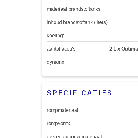
materiaal brandstoftanks:
inhoud brandstoftank (liters):
koeling:
aantal accu's:
2 1 x Optima
dynamo:
SPECIFICATIES
rompmateriaal:
rompvorm:
dek en opbouw materiaal :