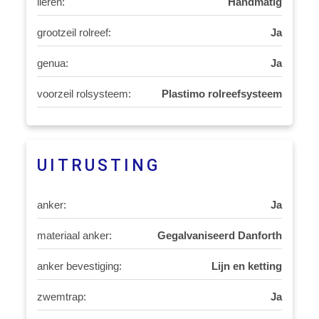
lieren:
Handmatig
grootzeil rolreef:
Ja
genua:
Ja
voorzeil rolsysteem:
Plastimo rolreefsysteem
UITRUSTING
anker:
Ja
materiaal anker:
Gegalvaniseerd Danforth
anker bevestiging:
Lijn en ketting
zwemtrap:
Ja