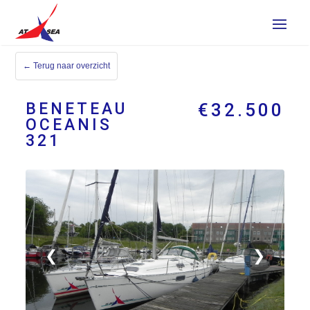
← Terug naar overzicht
BENETEAU
€32.500
OCEANIS
321
❮
❯