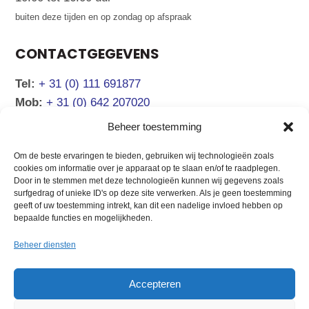
buiten deze tijden en op zondag op afspraak
CONTACTGEGEVENS
Tel:
+ 31 (0) 111 691877
Mob:
+ 31 (0) 642 207020
Email:
info@atsea.nl
Beheer toestemming
Om de beste ervaringen te bieden, gebruiken wij technologieën zoals
NAVIGATIE
cookies om informatie over je apparaat op te slaan en/of te raadplegen.
Door in te stemmen met deze technologieën kunnen wij gegevens zoals
surfgedrag of unieke ID's op deze site verwerken. Als je geen toestemming
Verkoopaanbod
Chartermanagement
geeft of uw toestemming intrekt, kan dit een nadelige invloed hebben op
Boot verkopen
Over ons
bepaalde functies en mogelijkheden.
Verhuur Zeeland
Contact
Beheer diensten
Verhuur Kroatië
Accepteren