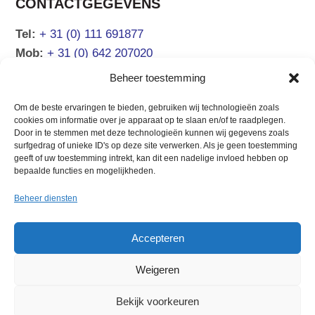
CONTACTGEGEVENS
Tel:
+ 31 (0) 111 691877
Mob:
+ 31 (0) 642 207020
Email:
info@atsea.nl
Beheer toestemming
Om de beste ervaringen te bieden, gebruiken wij technologieën zoals
NAVIGATIE
cookies om informatie over je apparaat op te slaan en/of te raadplegen.
Door in te stemmen met deze technologieën kunnen wij gegevens zoals
surfgedrag of unieke ID's op deze site verwerken. Als je geen toestemming
Verkoopaanbod
Chartermanagement
geeft of uw toestemming intrekt, kan dit een nadelige invloed hebben op
Boot verkopen
Over ons
bepaalde functies en mogelijkheden.
Verhuur Zeeland
Contact
Beheer diensten
Verhuur Kroatië
Accepteren
Weigeren
© 2026 At Sea Yachting
Privacy &
cookies
Algemene voorwaarden
Bekijk voorkeuren