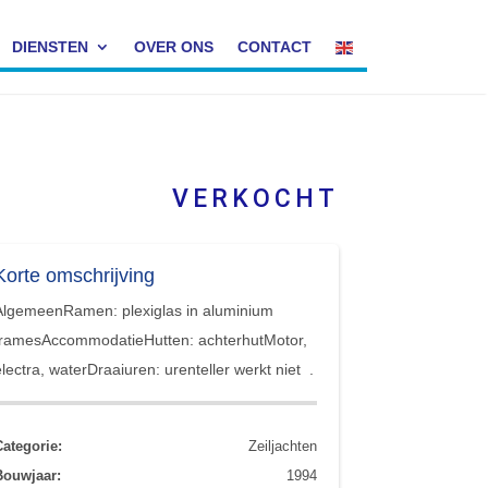
DIENSTEN
OVER ONS
CONTACT
VERKOCHT
Korte omschrijving
AlgemeenRamen: plexiglas in aluminium
framesAccommodatieHutten: achterhutMotor,
electra, waterDraaiuren: urenteller werkt niet .
Categorie:
Zeiljachten
Bouwjaar:
1994