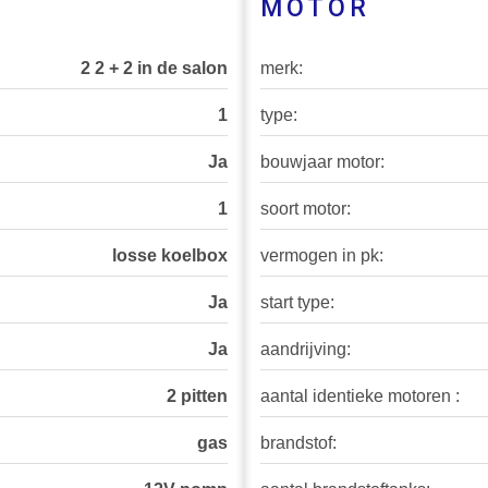
MOTOR
2 2 + 2 in de salon
merk:
1
type:
Ja
bouwjaar motor:
1
soort motor:
losse koelbox
vermogen in pk:
Ja
start type:
Ja
aandrijving:
2 pitten
aantal identieke motoren :
gas
brandstof: