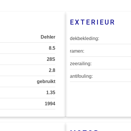
EXTERIEUR
Dehler
dekbekleding:
8.5
ramen:
28S
zeerailing:
2.8
antifouling:
gebruikt
1.35
1994