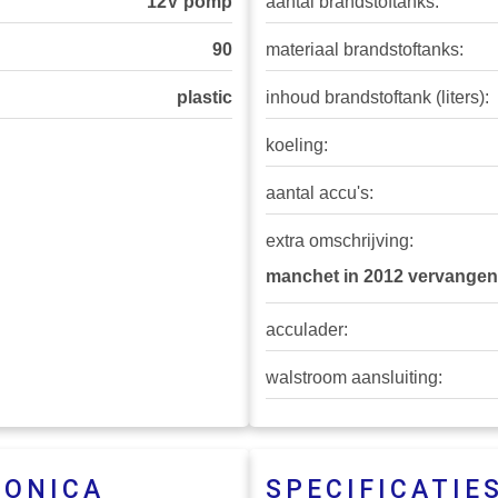
12V pomp
aantal brandstoftanks:
90
materiaal brandstoftanks:
plastic
inhoud brandstoftank (liters):
koeling:
aantal accu's:
extra omschrijving:
manchet in 2012 vervangen
acculader:
walstroom aansluiting:
RONICA
SPECIFICATIE