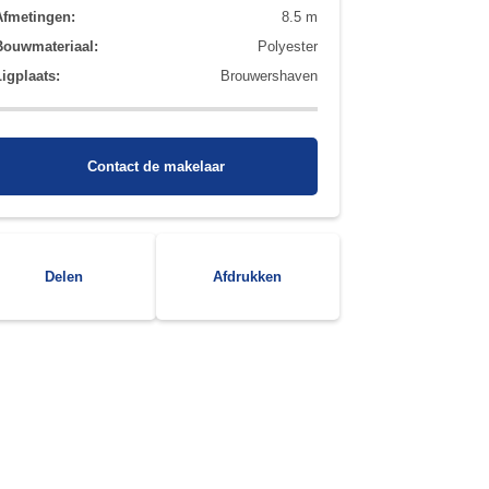
Afmetingen:
8.5 m
Bouwmateriaal:
Polyester
Ligplaats:
Brouwershaven
Contact de makelaar
Delen
Afdrukken