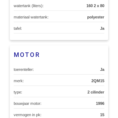
watertank (liters):
160 2 x 80
materiaal watertank:
polyester
tafel:
Ja
MOTOR
toerenteller:
Ja
merk:
2QM15
type:
2 cilinder
bouwjaar motor:
1996
vermogen in pk:
15