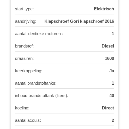
start type:
Elektrisch
aandrijving:
Klapschroef Gori klapschroef 2016
aantal identieke motoren :
1
brandstof:
Diesel
draaiuren:
1600
keerkoppeling:
Ja
aantal brandstoftanks:
1
inhoud brandstoftank (liters):
40
koeling:
Direct
aantal accu's:
2