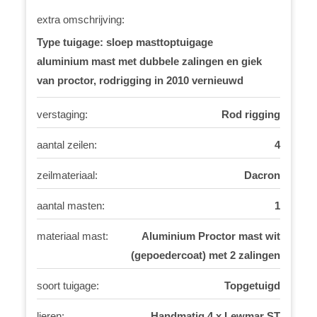
extra omschrijving:
Type tuigage: sloep masttoptuigage
aluminium mast met dubbele zalingen en giek
van proctor, rodrigging in 2010 vernieuwd
verstaging:
Rod rigging
aantal zeilen:
4
zeilmateriaal:
Dacron
aantal masten:
1
materiaal mast:
Aluminium Proctor mast wit
(gepoedercoat) met 2 zalingen
soort tuigage:
Topgetuigd
lieren:
Handmatig 4 x Lewmar ST