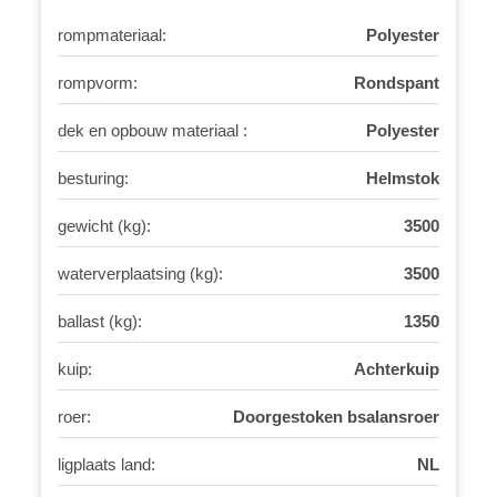
rompmateriaal:
Polyester
rompvorm:
Rondspant
dek en opbouw materiaal :
Polyester
besturing:
Helmstok
gewicht (kg):
3500
waterverplaatsing (kg):
3500
ballast (kg):
1350
kuip:
Achterkuip
roer:
Doorgestoken bsalansroer
ligplaats land:
NL