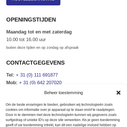
OPENINGSTIJDEN
Maandag tot en met zaterdag
10.00 tot 16.00 uur
buiten deze tijden en op zondag op afspraak
CONTACTGEGEVENS
Tel:
+ 31 (0) 111 691877
Mob:
+ 31 (0) 642 207020
Email:
info@atsea.nl
Beheer toestemming
Om de beste ervaringen te bieden, gebruiken wij technologieën zoals
NAVIGATIE
cookies om informatie over je apparaat op te slaan en/of te raadplegen.
Door in te stemmen met deze technologieën kunnen wij gegevens zoals
surfgedrag of unieke ID's op deze site verwerken. Als je geen toestemming
Verkoopaanbod
Chartermanagement
geeft of uw toestemming intrekt, kan dit een nadelige invloed hebben op