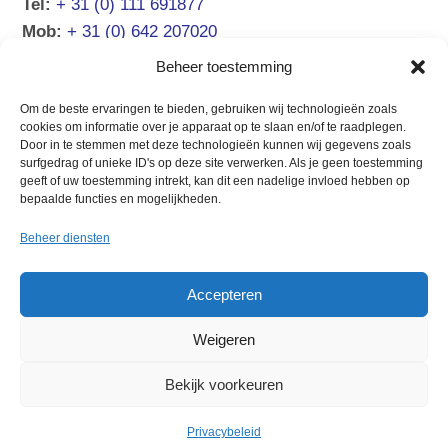
Tel:
+ 31 (0) 111 691877
Mob:
+ 31 (0) 642 207020
Email:
info@atsea.nl
Beheer toestemming
Om de beste ervaringen te bieden, gebruiken wij technologieën zoals
NAVIGATIE
cookies om informatie over je apparaat op te slaan en/of te raadplegen.
Door in te stemmen met deze technologieën kunnen wij gegevens zoals
surfgedrag of unieke ID's op deze site verwerken. Als je geen toestemming
Verkoopaanbod
Chartermanagement
geeft of uw toestemming intrekt, kan dit een nadelige invloed hebben op
Boot verkopen
Over ons
bepaalde functies en mogelijkheden.
Verhuur Zeeland
Contact
Beheer diensten
Verhuur Kroatië
Accepteren
Weigeren
© 2026 At Sea Yachting
Privacy &
cookies
Algemene voorwaarden
Bekijk voorkeuren
Privacybeleid