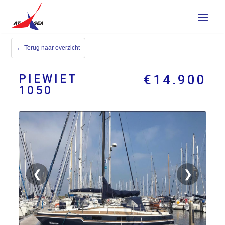
← Terug naar overzicht
PIEWIET
€14.900
1050
❮
❯