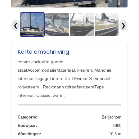
❮
❯
Korte omschrijving
centre cockpit in goede
staatAccommodatieMateriaal, kleuren: Mahonie
interieurTuigageLieren: 4 x LEwmar STVoorzeil
rolsysteem : Reckmann rolreefsysteemType
interieur: Classic, warm.
Categorie:
Zeiljachten
Bouwjaar:
1980
Afmetingen:
10.5 m