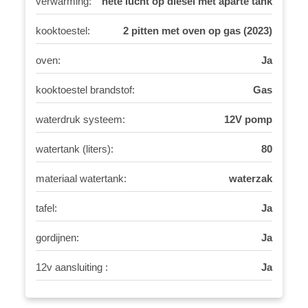
verwarming:
hete lucht op diesel met aparte tank
kooktoestel:
2 pitten met oven op gas (2023)
oven:
Ja
kooktoestel brandstof:
Gas
waterdruk systeem:
12V pomp
watertank (liters):
80
materiaal watertank:
waterzak
tafel:
Ja
gordijnen:
Ja
12v aansluiting :
Ja