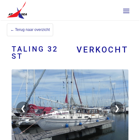
← Terug naar overzicht
TALING 32
VERKOCHT
ST
VERKOCHT
Verkocht
❮
❯