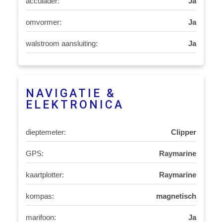
acculader:
Ja
omvormer:
Ja
walstroom aansluiting:
Ja
NAVIGATIE &
ELEKTRONICA
dieptemeter:
Clipper
GPS:
Raymarine
kaartplotter:
Raymarine
kompas:
magnetisch
marifoon:
Ja