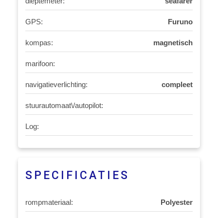
dieptemeter:
seafarer
GPS:
Furuno
kompas:
magnetisch
marifoon:
navigatieverlichting:
compleet
stuurautomaat\/autopilot:
Log:
SPECIFICATIES
rompmateriaal:
Polyester