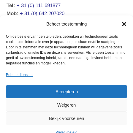
Tel:
+ 31 (0) 111 691877
Mob:
+ 31 (0) 642 207020
Email:
info@atsea.nl
Beheer toestemming
Om de beste ervaringen te bieden, gebruiken wij technologieën zoals
NAVIGATIE
cookies om informatie over je apparaat op te slaan en/of te raadplegen.
Door in te stemmen met deze technologieën kunnen wij gegevens zoals
surfgedrag of unieke ID's op deze site verwerken. Als je geen toestemming
Verkoopaanbod
Chartermanagement
geeft of uw toestemming intrekt, kan dit een nadelige invloed hebben op
Boot verkopen
Over ons
bepaalde functies en mogelijkheden.
Verhuur Zeeland
Contact
Beheer diensten
Verhuur Kroatië
Accepteren
Weigeren
© 2026 At Sea Yachting
Privacy &
cookies
Algemene voorwaarden
Bekijk voorkeuren
Privacybeleid