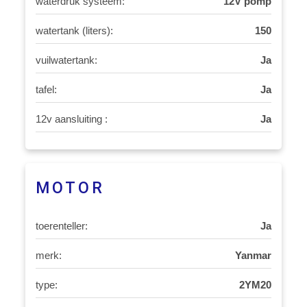
waterdruk systeem:
12V pomp
watertank (liters):
150
vuilwatertank:
Ja
tafel:
Ja
12v aansluiting :
Ja
MOTOR
toerenteller:
Ja
merk:
Yanmar
type:
2YM20