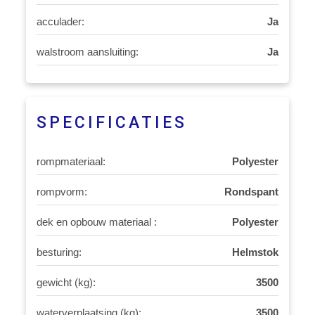
acculader:
Ja
walstroom aansluiting:
Ja
SPECIFICATIES
rompmateriaal:
Polyester
rompvorm:
Rondspant
dek en opbouw materiaal :
Polyester
besturing:
Helmstok
gewicht (kg):
3500
waterverplaatsing (kg):
3500