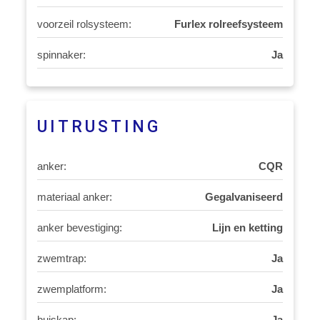
voorzeil rolsysteem:
Furlex rolreefsysteem
spinnaker:
Ja
UITRUSTING
anker:
CQR
materiaal anker:
Gegalvaniseerd
anker bevestiging:
Lijn en ketting
zwemtrap:
Ja
zwemplatform:
Ja
buiskap:
Ja