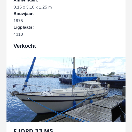
Afmetingen:
9.15 x 3.10 x 1.25 m
Bouwjaar:
1975
Ligplaats:
4318
Verkocht
FJORD 33 MS