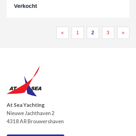
Verkocht
«
1
2
3
»
At Sea Yachting
Nieuwe Jachthaven 2
4318 AR Brouwershaven