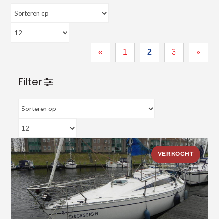
«
1
2
3
»
Filter
VERKOCHT