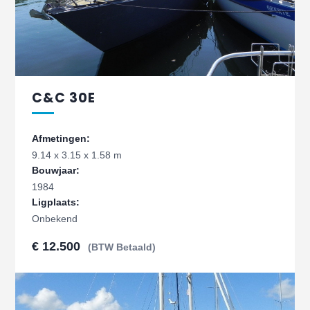
C&C 30E
Afmetingen:
9.14 x 3.15 x 1.58 m
Bouwjaar:
1984
Ligplaats:
Onbekend
€ 12.500
(BTW Betaald)