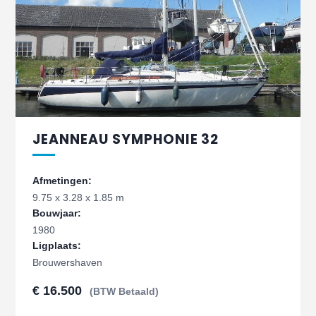
JEANNEAU SYMPHONIE 32
Afmetingen:
9.75 x 3.28 x 1.85 m
Bouwjaar:
1980
Ligplaats:
Brouwershaven
€ 16.500
(BTW Betaald)