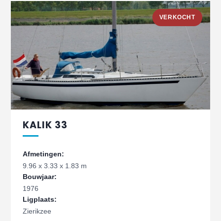
VERKOCHT
KALIK 33
Afmetingen:
9.96 x 3.33 x 1.83 m
Bouwjaar:
1976
Ligplaats:
Zierikzee